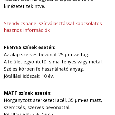
kinézetet tekintve.
Szendvicspanel színválasztással kapcsolatos
hasznos információk
FÉNYES színek esetén:
Az alap szerves bevonat 25 µm vastag.
A felület egyöntetű, sima: fényes vagy metál.
Széles körben felhasználható anyag.
Jótállási időszak: 10 év.
MATT színek esetén:
Horganyzott szerkezeti acél, 35 µm-es matt,
szemcsés, szerves bevonattal.
Jótállási időszak: 15 év.