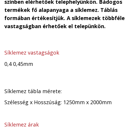
színben elérhetőek telephelyünkön. Bádogos
termékek fő alapanyaga a síklemez. Táblás
formában értékesítjük. A síklemezek többféle
vastagságban érhetőek el telepünkön.
Síklemez vastagságok
0,4 0,45mm
Síklemez tábla mérete:
Szélesség x Hosszúság: 1250mm x 2000mm
Síklemez árak