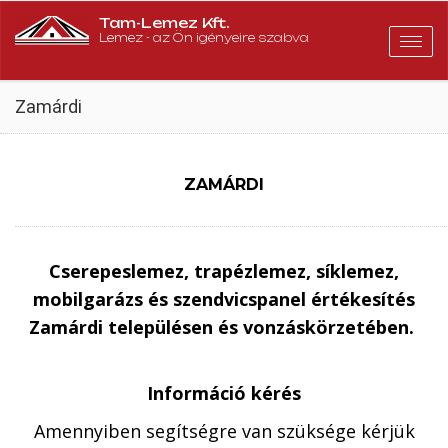
Tam-Lemez Kft.
Lemez - az Ön igényeire szabva
Togg
navig
Zamárdi
ZAMÁRDI
Cserepeslemez, trapézlemez, síklemez,
mobilgarázs és szendvicspanel értékesítés
Zamárdi településen és vonzáskörzetében.
Információ kérés
Amennyiben segítségre van szüksége kérjük