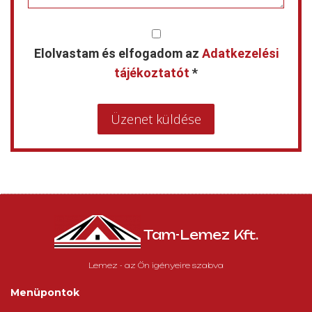
Elolvastam és elfogadom az
Adatkezelési
tájékoztatót
*
Üzenet küldése
Tam-Lemez Kft.
Lemez - az Ön igényeire szabva
Menüpontok