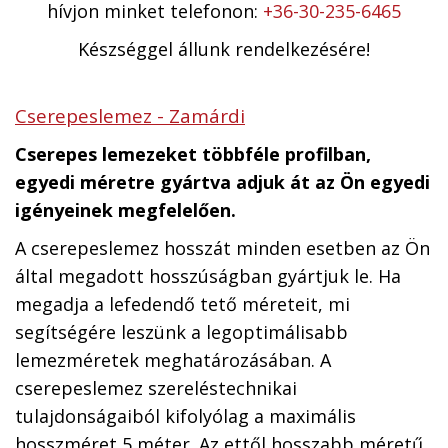
hívjon minket telefonon:
+36-30-235-6465
Készséggel állunk rendelkezésére!
Cserepeslemez - Zamárdi
Cserepes lemezeket többféle profilban,
egyedi méretre gyártva adjuk át az Ön egyedi
igényeinek megfelelően.
A cserepeslemez hosszát minden esetben az Ön
által megadott hosszúságban gyártjuk le. Ha
megadja a lefedendő tető méreteit, mi
segítségére leszünk a legoptimálisabb
lemezméretek meghatározásában. A
cserepeslemez szereléstechnikai
tulajdonságaiból kifolyólag a maximális
hosszméret 5 méter. Az ettől hosszabb méretű