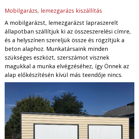
Mobilgarázs, lemezgarázs kiszállítás
A mobilgarázst, lemezgarázst lapraszerelt
állapotban szállítjuk ki az összeszerelési címre,
és a helyszínen szereljük össze és rögzítjük a
beton alaphoz. Munkatársaink minden
szükséges eszközt, szerszámot visznek
magukkal a munka elvégzéséhez, így Önnek az
alap előkészítésén kívül más teendője nincs.