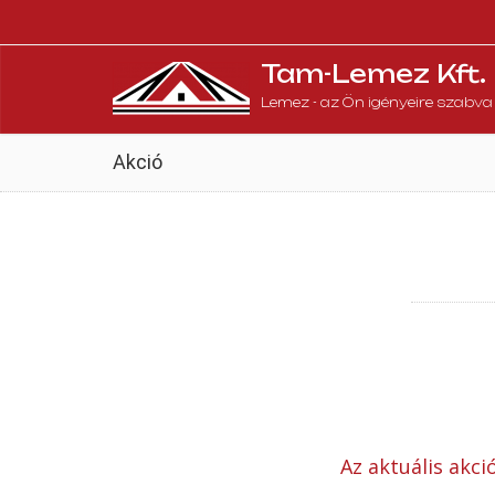
Tam-Lemez Kft.
Lemez - az Ön igényeire szabva
Akció
Az aktuális akci