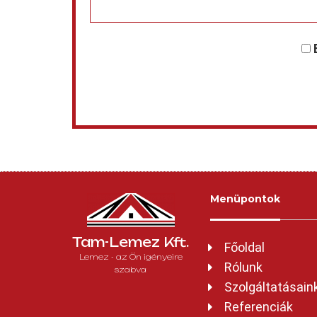
Menüpontok
Tam-Lemez Kft.
Főoldal
Lemez - az Ön igényeire
Rólunk
szabva
Szolgáltatásain
Referenciák