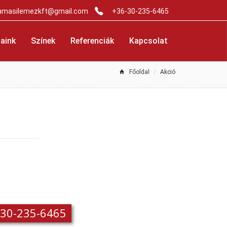
amasilemezkft@gmail.com
+36-30-235-6465
aink
Színek
Referenciák
Kapcsolat
Főoldal
Akció
-30-235-6465