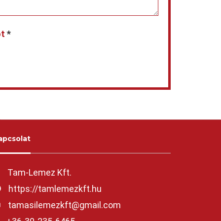
ót
*
apcsolat
Tam-Lemez Kft.
https://tamlemezkft.hu
tamasilemezkft@gmail.com