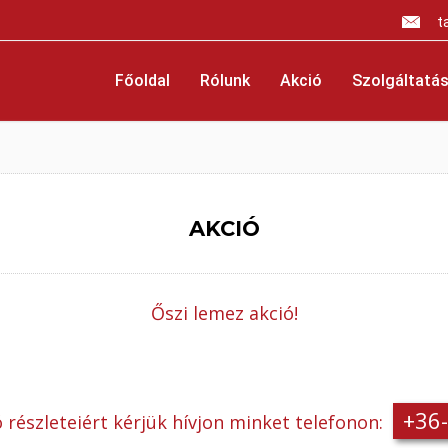
t
Főoldal
Rólunk
Akció
Szolgáltatás
AKCIÓ
Őszi lemez akció!
+36
ó részleteiért kérjük hívjon minket telefonon: