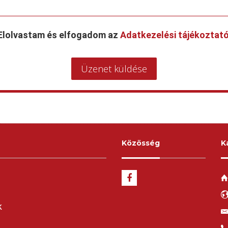
Elolvastam és elfogadom az
Adatkezelési tájékoztat
Üzenet küldése
Közösség
K
k