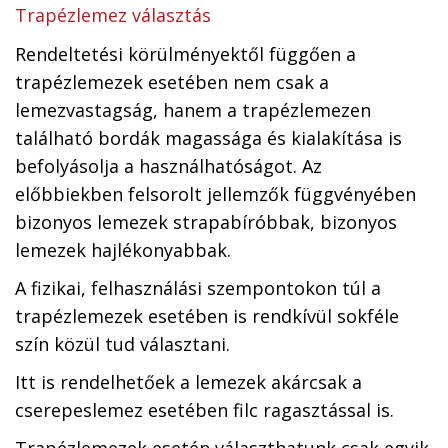
Trapézlemez választás
Rendeltetési körülményektől függően a
trapézlemezek esetében nem csak a
lemezvastagság, hanem a trapézlemezen
található bordák magassága és kialakítása is
befolyásolja a használhatóságot. Az
előbbiekben felsorolt jellemzők függvényében
bizonyos lemezek strapabíróbbak, bizonyos
lemezek hajlékonyabbak.
A fizikai, felhasználási szempontokon túl a
trapézlemezek esetében is rendkívül sokféle
szín közül tud választani.
Itt is rendelhetőek a lemezek akárcsak a
cserepeslemez esetében filc ragasztással is.
Trapézlemezek esetén választhatunk csak egyik