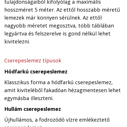
tulajdonságaiból kifolyólag a maximális
hosszméret 5 méter. Az ettől hosszabb méretű
lemezek már könnyen sérülnek. Az ettől
nagyobb méretet megosztva, több táblában
legyártva és felszerelve is gond nélkül lehet
kivitelezni.
Cserepeslemez típusok
Hódfarkú cserepeslemez
Klasszikus forma a hódfarkú cserepeslemez,
amit kiviteléből fakadóan hézagmentesen lehet
egymásba illeszteni.
Hullám cserepeslemez
Újhullámos, a fodrozódó vízre emlékeztető