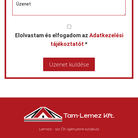
Elolvastam és elfogadom az
Adatkezelési
tájékoztatót
*
Üzenet küldése
Tam-Lemez Kft.
Lemez - az Ön igényeire szabva