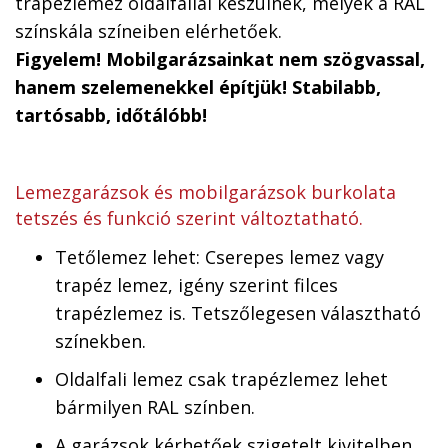
trapézlemez oldalfallal készülnek, melyek a RAL
színskála színeiben elérhetőek.
Figyelem! Mobilgarázsainkat nem szögvassal,
hanem szelemenekkel építjük! Stabilabb,
tartósabb, időtálóbb!
Lemezgarázsok és mobilgarázsok burkolata
tetszés és funkció szerint változtatható.
Tetőlemez lehet: Cserepes lemez vagy
trapéz lemez, igény szerint filces
trapézlemez is. Tetszőlegesen választható
színekben.
Oldalfali lemez csak trapézlemez lehet
bármilyen RAL színben.
A garázsok kérhetőek szigetelt kivitelben