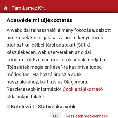
Tam-Lemez Kft.
https://tamlemezkft.hu
Adatvédelmi tájékoztatás
tamasilemezkft@gmail.com
A weboldal felhasználói élmény fokozása, célzott
+36-30-235-6465
hirdetések kiszolgálása, valamint kényelmi és
Cserepeslemez Siófok
|
Trapézlemez Siófok
|
Síklemez Siófok
|
Szendvicspanel Siófok
|
statisztikai célból tárol adatokat (Sütik)
Mobilgarázs Siófok
|
Cserepeslemez Dombóvár
|
Trapézlemez Dombóvár
|
Síklemez
Dombóvár
|
Szendvicspanel Dombóvár
|
Mobilgarázs Dombóvár
|
Tamási
|
Attala
|
készülékeden, web szervereken az oldal
Csibrák
|
Csikóstőttős
|
Dalmand
|
Döbrököz
|
Gyulaj
|
Jágónak
|
Kapospula
|
Kaposszekcső
|
Kocsola
|
Kurd
|
Lápafő
|
Nak
|
Szakcs
|
Várong
|
Balatonföldvár
|
látogatóiról. Ezen adatok tárolásának módját a
Zamárdi
|
Balatonszárszó
|
Ádánd
|
Balatonendréd
|
Balatonőszöd
|
Balatonszabadi
|
"Részletek megjelenítése"-re kattintva tudod
Balatonszemes
|
Balatonvilágos
|
Bálványos
|
Kereki
|
Kőröshegy
|
Kötcse
|
Nagyberény
|
Nagycsepely
|
Nyim
|
Pusztaszemes
|
Ságvár
|
Siójut
|
Som
|
Szántód
|
Szólád
|
Teleki
módosítani. Ha hozzájárulsz a sütik
|
Gyönk
|
Simontornya
|
Hőgyész
|
Pincehely
|
Belecska
|
Diósberény
|
Dúzs
|
Értény
|
Felsőnyék
|
Fürged
|
Iregszemcse
|
Kalaznó
|
Keszőhidegkút
|
Kisszékely
|
használatához, kattints az OK gombra.
Koppányszántó
|
Magyarkeszi
|
Miszla
|
Mucsi
|
Nagykónyi
|
Nagyszékely
|
Nagyszokoly
|
Ozora
|
Pári
|
Regöly
|
Szakadát
|
Szakály
|
Szárazd
|
Tolnanémedi
|
Részletesebb információt
Cookie tájékoztató
Udvari
|
Újireg
|
Varsád
|
Tab
oldalunkon találsz.
Kötelező
Statisztikai sütik
© 2026 Tam-Lemez Kft. Minden jog fenntartva!
Részletek megjelenítése