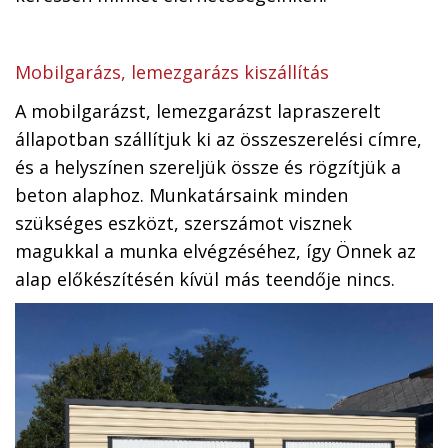
Mobilgarázs, lemezgarázs kiszállítás
A mobilgarázst, lemezgarázst lapraszerelt
állapotban szállítjuk ki az összeszerelési címre,
és a helyszínen szereljük össze és rögzítjük a
beton alaphoz. Munkatársaink minden
szükséges eszközt, szerszámot visznek
magukkal a munka elvégzéséhez, így Önnek az
alap előkészítésén kívül más teendője nincs.