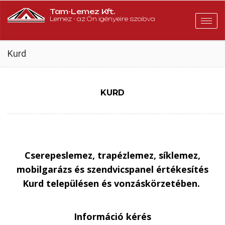
Tam-Lemez Kft.
Lemez - az Ön igényeire szabva
Togg
navig
Kurd
KURD
Cserepeslemez, trapézlemez, síklemez,
mobilgarázs és szendvicspanel értékesítés
Kurd településen és vonzáskörzetében.
Információ kérés