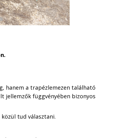
n.
g, hanem a trapézlemezen található
olt jellemzők függvényében bizonyos
 közül tud választani.