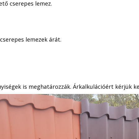
ető cserepes lemez.
 cserepes lemezek árát.
iségek is meghatározzák. Árkalkulációért kérjük k