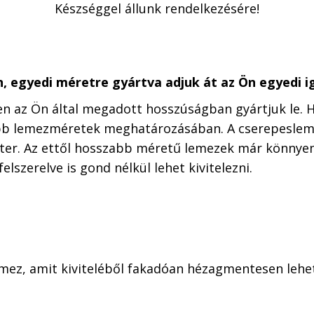
Készséggel állunk rendelkezésére!
n, egyedi méretre gyártva adjuk át az Ön egyedi 
 az Ön által megadott hosszúságban gyártjuk le. H
abb lemezméretek meghatározásában. A cserepesleme
ter. Az ettől hosszabb méretű lemezek már könnyen
lszerelve is gond nélkül lehet kivitelezni.
mez, amit kiviteléből fakadóan hézagmentesen lehet