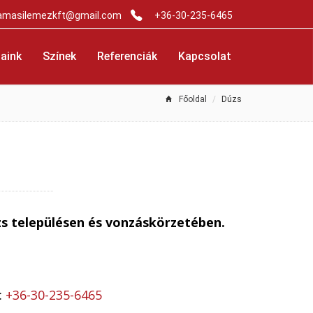
amasilemezkft@gmail.com
+36-30-235-6465
aink
Színek
Referenciák
Kapcsolat
Főoldal
Dúzs
zs településen és vonzáskörzetében.
:
+36-30-235-6465