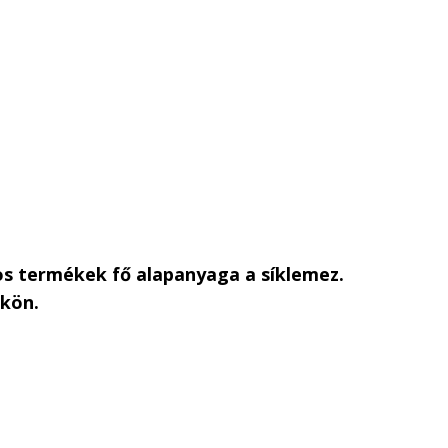
s termékek fő alapanyaga a síklemez.
nkön.