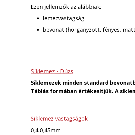
Ezen jellemzők az alábbiak:
lemezvastagság
bevonat (horganyzott, fényes, matt
Síklemez - Dúzs
Síklemezek minden standard bevonatb
Táblás formában értékesítjük. A síkl
Síklemez vastagságok
0,4 0,45mm