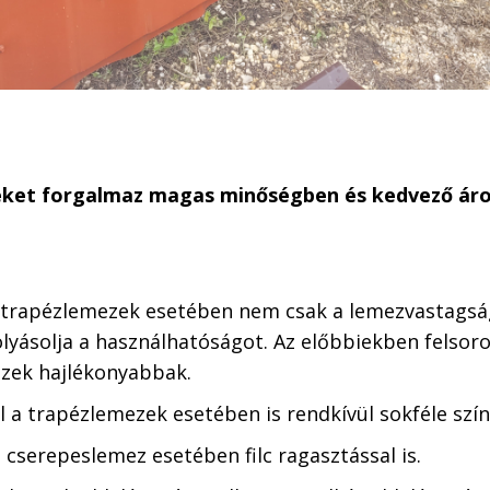
eket forgalmaz magas minőségben és kedvező áro
 trapézlemezek esetében nem csak a lemezvastagsá
olyásolja a használhatóságot. Az előbbiekben felsor
zek hajlékonyabbak.
l a trapézlemezek esetében is rendkívül sokféle szín
 cserepeslemez esetében filc ragasztással is.