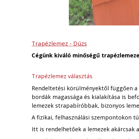
Trapézlemez - Dúzs
Cégünk kiváló minőségű trapézlemez
Trapézlemez választás
Rendeltetési körülményektől függően a
bordák magassága és kialakítása is bef
lemezek strapabíróbbak, bizonyos leme
A fizikai, felhasználási szempontokon tú
Itt is rendelhetőek a lemezek akárcsak a