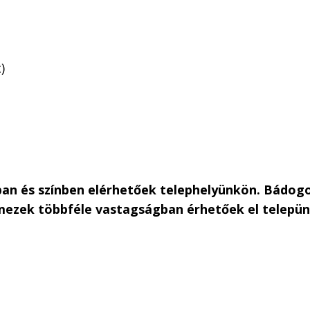
)
an és színben elérhetőek telephelyünkön. Bádogo
emezek többféle vastagságban érhetőek el telepü