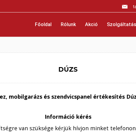
t
Főoldal
Rólunk
Akció
Szolgáltatás
DÚZS
ez, mobilgarázs és szendvicspanel értékesítés Dú
Információ kérés
ségre van szüksége kérjük hívjon minket telefonon