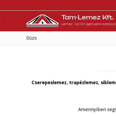
Tam-Lemez Kft.
Lemez - az Ön igényeire szabva
Dúzs
Cserepeslemez, trapézlemez, síklem
Amennyiben segít