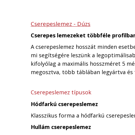
Cserepeslemez - Dúzs
Cserepes lemezeket többféle profilba
A cserepeslemez hosszát minden esetben
mi segítségére leszünk a legoptimális
kifolyólag a maximális hosszméret 5 mé
megosztva, több táblában legyártva és fe
Cserepeslemez típusok
Hódfarkú cserepeslemez
Klasszikus forma a hódfarkú cserepesle
Hullám cserepeslemez