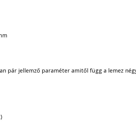
0mm
 van pár jellemző paraméter amitől függ a lemez nég
)