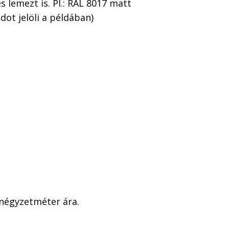
 lemezt is. Pl.: RAL 8017 matt
ot jelöli a példában)
 négyzetméter ára.