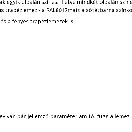
egyik oldalán színes, illetve mindkét oldalán színes
as trapézlemez - a RAL8017matt a sötétbarna színkód
és a fényes trapézlemezek is.
ogy van pár jellemző paraméter amitől függ a lemez