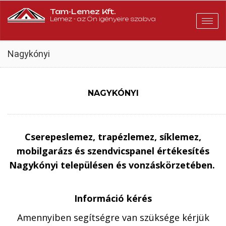
Tam-Lemez Kft.
Lemez - az Ön igényeire szabva
Togg
navig
Nagykónyi
NAGYKÓNYI
Cserepeslemez, trapézlemez, síklemez,
mobilgarázs és szendvicspanel értékesítés
Nagykónyi településen és vonzáskörzetében.
Információ kérés
Amennyiben segítségre van szüksége kérjük