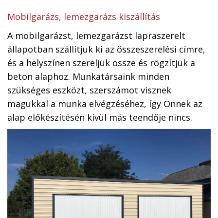
Mobilgarázs, lemezgarázs kiszállítás
A mobilgarázst, lemezgarázst lapraszerelt
állapotban szállítjuk ki az összeszerelési címre,
és a helyszínen szereljük össze és rögzítjük a
beton alaphoz. Munkatársaink minden
szükséges eszközt, szerszámot visznek
magukkal a munka elvégzéséhez, így Önnek az
alap előkészítésén kívül más teendője nincs.