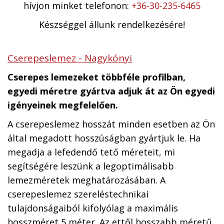
hívjon minket telefonon:
+36-30-235-6465
Készséggel állunk rendelkezésére!
Cserepeslemez - Nagykónyi
Cserepes lemezeket többféle profilban,
egyedi méretre gyártva adjuk át az Ön egyedi
igényeinek megfelelően.
A cserepeslemez hosszát minden esetben az Ön
által megadott hosszúságban gyártjuk le. Ha
megadja a lefedendő tető méreteit, mi
segítségére leszünk a legoptimálisabb
lemezméretek meghatározásában. A
cserepeslemez szereléstechnikai
tulajdonságaiból kifolyólag a maximális
hosszméret 5 méter. Az ettől hosszabb méretű