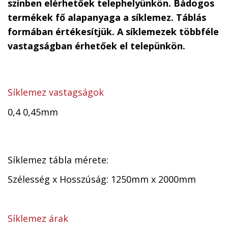
színben elérhetőek telephelyünkön. Bádogos
termékek fő alapanyaga a síklemez. Táblás
formában értékesítjük. A síklemezek többféle
vastagságban érhetőek el telepünkön.
Síklemez vastagságok
0,4 0,45mm
Síklemez tábla mérete:
Szélesség x Hosszúság: 1250mm x 2000mm
Síklemez árak