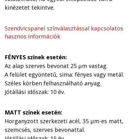
kinézetet tekintve.
Szendvicspanel színválasztással kapcsolatos
hasznos információk
FÉNYES színek esetén:
Az alap szerves bevonat 25 µm vastag.
A felület egyöntetű, sima: fényes vagy metál.
Széles körben felhasználható anyag.
Jótállási időszak: 10 év.
MATT színek esetén:
Horganyzott szerkezeti acél, 35 µm-es matt,
szemcsés, szerves bevonattal.
Jótállási időszak: 15 év.