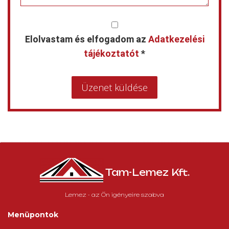
Elolvastam és elfogadom az
Adatkezelési
tájékoztatót
*
Üzenet küldése
Tam-Lemez Kft.
Lemez - az Ön igényeire szabva
Menüpontok