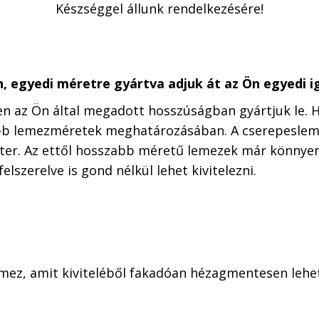
Készséggel állunk rendelkezésére!
n, egyedi méretre gyártva adjuk át az Ön egyedi 
 az Ön által megadott hosszúságban gyártjuk le. H
abb lemezméretek meghatározásában. A cserepesleme
ter. Az ettől hosszabb méretű lemezek már könnyen
lszerelve is gond nélkül lehet kivitelezni.
mez, amit kiviteléből fakadóan hézagmentesen lehet