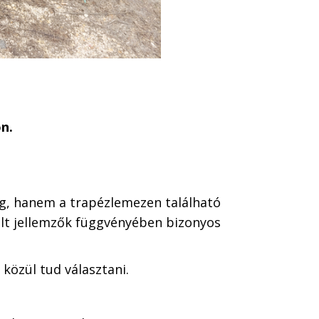
n.
g, hanem a trapézlemezen található
olt jellemzők függvényében bizonyos
 közül tud választani.