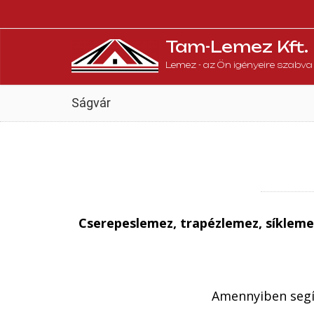
Tam-Lemez Kft.
Lemez - az Ön igényeire szabva
Ságvár
Cserepeslemez, trapézlemez, síkleme
Amennyiben segít