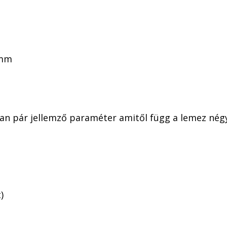
0mm
 van pár jellemző paraméter amitől függ a lemez nég
)