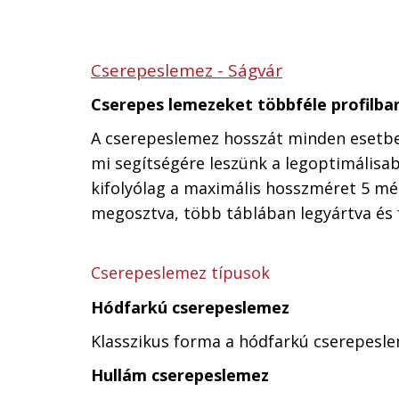
Cserepeslemez - Ságvár
Cserepes lemezeket többféle profilba
A cserepeslemez hosszát minden esetben
mi segítségére leszünk a legoptimális
kifolyólag a maximális hosszméret 5 mé
megosztva, több táblában legyártva és fe
Cserepeslemez típusok
Hódfarkú cserepeslemez
Klasszikus forma a hódfarkú cserepesle
Hullám cserepeslemez