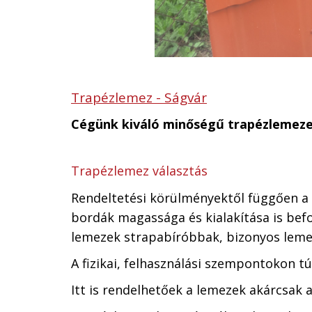
Trapézlemez - Ságvár
Cégünk kiváló minőségű trapézlemez
Trapézlemez választás
Rendeltetési körülményektől függően a
bordák magassága és kialakítása is bef
lemezek strapabíróbbak, bizonyos leme
A fizikai, felhasználási szempontokon tú
Itt is rendelhetőek a lemezek akárcsak a