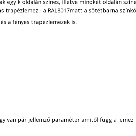
egyik oldalán színes, illetve mindkét oldalán színes
as trapézlemez - a RAL8017matt a sötétbarna színkód
és a fényes trapézlemezek is.
ogy van pár jellemző paraméter amitől függ a lemez