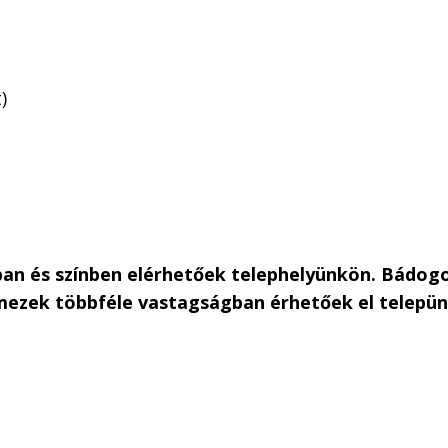
)
an és színben elérhetőek telephelyünkön. Bádogo
emezek többféle vastagságban érhetőek el telepü