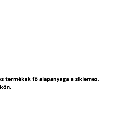
s termékek fő alapanyaga a síklemez.
nkön.