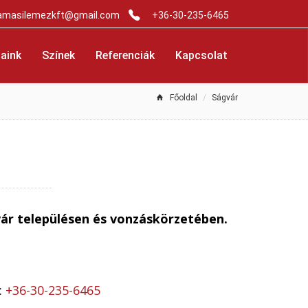
amasilemezkft@gmail.com
+36-30-235-6465
aink
Színek
Referenciák
Kapcsolat
Főoldal
Ságvár
vár településen és vonzáskörzetében.
:
+36-30-235-6465