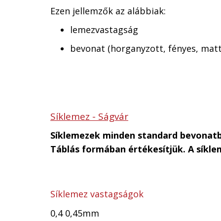
Ezen jellemzők az alábbiak:
lemezvastagság
bevonat (horganyzott, fényes, matt
Síklemez - Ságvár
Síklemezek minden standard bevonatb
Táblás formában értékesítjük. A síkl
Síklemez vastagságok
0,4 0,45mm