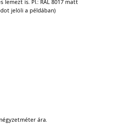
 lemezt is. Pl.: RAL 8017 matt
ot jelöli a példában)
 négyzetméter ára.