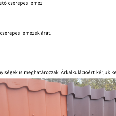
ető cserepes lemez.
 cserepes lemezek árát.
iségek is meghatározzák. Árkalkulációért kérjük k