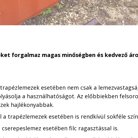
eket forgalmaz magas minőségben és kedvező áro
 trapézlemezek esetében nem csak a lemezvastagsá
olyásolja a használhatóságot. Az előbbiekben felsor
zek hajlékonyabbak.
l a trapézlemezek esetében is rendkívül sokféle szín
 cserepeslemez esetében filc ragasztással is.