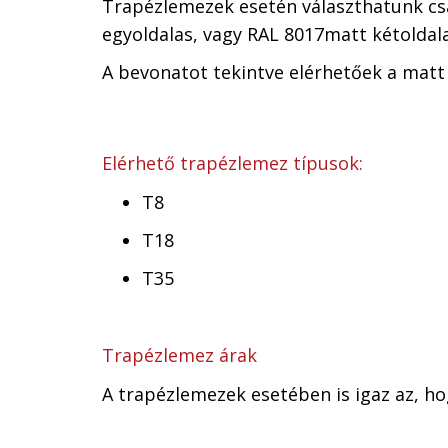
Trapézlemezek esetén választhatunk csak 
egyoldalas, vagy RAL 8017matt kétoldal
A bevonatot tekintve elérhetőek a matt 
Elérhető trapézlemez típusok:
T8
T18
T35
Trapézlemez árak
A trapézlemezek esetében is igaz az, h