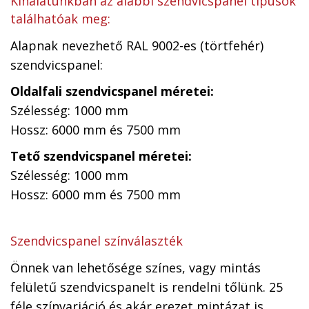
Kínálatunkban az alábbi szendvicspanel típusok
találhatóak meg:
Alapnak nevezhető RAL 9002-es (törtfehér)
szendvicspanel:
Oldalfali szendvicspanel méretei:
Szélesség: 1000 mm
Hossz: 6000 mm és 7500 mm
Tető szendvicspanel méretei:
Szélesség: 1000 mm
Hossz: 6000 mm és 7500 mm
Szendvicspanel színválaszték
Önnek van lehetősége színes, vagy mintás
felületű szendvicspanelt is rendelni tőlünk. 25
féle színvariáció és akár erezet mintázat is