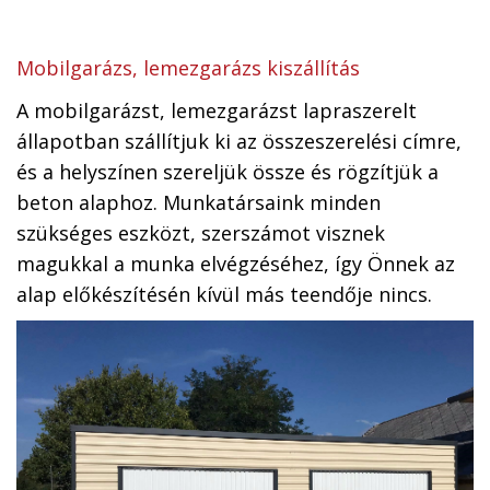
Mobilgarázs, lemezgarázs kiszállítás
A mobilgarázst, lemezgarázst lapraszerelt
állapotban szállítjuk ki az összeszerelési címre,
és a helyszínen szereljük össze és rögzítjük a
beton alaphoz. Munkatársaink minden
szükséges eszközt, szerszámot visznek
magukkal a munka elvégzéséhez, így Önnek az
alap előkészítésén kívül más teendője nincs.