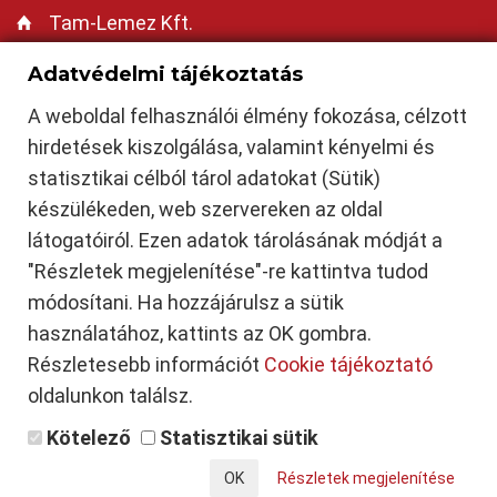
Tam-Lemez Kft.
https://tamlemezkft.hu
Adatvédelmi tájékoztatás
tamasilemezkft@gmail.com
A weboldal felhasználói élmény fokozása, célzott
+36-30-235-6465
hirdetések kiszolgálása, valamint kényelmi és
Cserepeslemez Siófok
|
Trapézlemez Siófok
|
Síklemez Siófok
|
Szendvicspanel Siófok
|
statisztikai célból tárol adatokat (Sütik)
Mobilgarázs Siófok
|
Cserepeslemez Dombóvár
|
Trapézlemez Dombóvár
|
Síklemez
Dombóvár
|
Szendvicspanel Dombóvár
|
Mobilgarázs Dombóvár
|
Tamási
|
Attala
|
készülékeden, web szervereken az oldal
Csibrák
|
Csikóstőttős
|
Dalmand
|
Döbrököz
|
Gyulaj
|
Jágónak
|
Kapospula
|
Kaposszekcső
|
Kocsola
|
Kurd
|
Lápafő
|
Nak
|
Szakcs
|
Várong
|
Balatonföldvár
|
látogatóiról. Ezen adatok tárolásának módját a
Zamárdi
|
Balatonszárszó
|
Ádánd
|
Balatonendréd
|
Balatonőszöd
|
Balatonszabadi
|
"Részletek megjelenítése"-re kattintva tudod
Balatonszemes
|
Balatonvilágos
|
Bálványos
|
Kereki
|
Kőröshegy
|
Kötcse
|
Nagyberény
|
Nagycsepely
|
Nyim
|
Pusztaszemes
|
Ságvár
|
Siójut
|
Som
|
Szántód
|
Szólád
|
Teleki
módosítani. Ha hozzájárulsz a sütik
|
Gyönk
|
Simontornya
|
Hőgyész
|
Pincehely
|
Belecska
|
Diósberény
|
Dúzs
|
Értény
|
Felsőnyék
|
Fürged
|
Iregszemcse
|
Kalaznó
|
Keszőhidegkút
|
Kisszékely
|
használatához, kattints az OK gombra.
Koppányszántó
|
Magyarkeszi
|
Miszla
|
Mucsi
|
Nagykónyi
|
Nagyszékely
|
Nagyszokoly
|
Ozora
|
Pári
|
Regöly
|
Szakadát
|
Szakály
|
Szárazd
|
Tolnanémedi
|
Részletesebb információt
Cookie tájékoztató
Udvari
|
Újireg
|
Varsád
|
Tab
oldalunkon találsz.
Kötelező
Statisztikai sütik
© 2026 Tam-Lemez Kft. Minden jog fenntartva!
Részletek megjelenítése