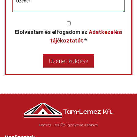
Elolvastam és elfogadom az
Adatkezelési
tájékoztatót
*
Üzenet küldése
Tam-Lemez Kft.
Lemez - az Ön igényeire szabva
Menüpontok