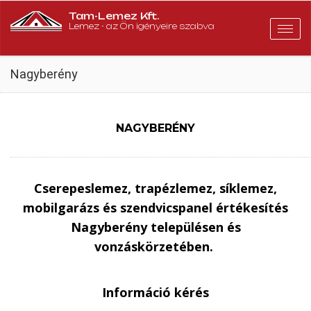
Tam-Lemez Kft.
Lemez - az Ön igényeire szabva
Togg
navig
Nagyberény
NAGYBERÉNY
Cserepeslemez, trapézlemez, síklemez,
mobilgarázs és szendvicspanel értékesítés
Nagyberény településen és
vonzáskörzetében.
Információ kérés