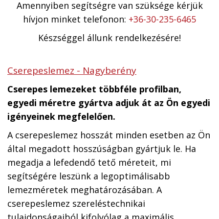
Amennyiben segítségre van szüksége kérjük
hívjon minket telefonon:
+36-30-235-6465
Készséggel állunk rendelkezésére!
Cserepeslemez - Nagyberény
Cserepes lemezeket többféle profilban,
egyedi méretre gyártva adjuk át az Ön egyedi
igényeinek megfelelően.
A cserepeslemez hosszát minden esetben az Ön
által megadott hosszúságban gyártjuk le. Ha
megadja a lefedendő tető méreteit, mi
segítségére leszünk a legoptimálisabb
lemezméretek meghatározásában. A
cserepeslemez szereléstechnikai
tulajdonságaiból kifolyólag a maximális