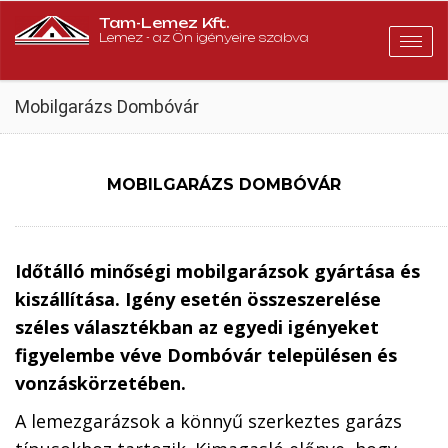
Tam-Lemez Kft.
Lemez - az Ön igényeire szabva
Togg
navig
Mobilgarázs Dombóvár
MOBILGARÁZS DOMBÓVÁR
Időtálló minőségi mobilgarázsok gyártása és
kiszállítása. Igény esetén összeszerelése
széles választékban az egyedi igényeket
figyelembe véve Dombóvár településen és
vonzáskörzetében.
A lemezgarázsok a könnyű szerkeztes garázs