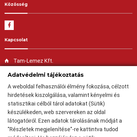
Közösség
Kapcsolat
Tam-Lemez Kft.
https://tamlemezkft.hu
Adatvédelmi tájékoztatás
tamasilemezkft@gmail.com
A weboldal felhasználói élmény fokozása, célzott
+36-30-235-6465
hirdetések kiszolgálása, valamint kényelmi és
Cserepeslemez Siófok
|
Trapézlemez Siófok
|
Síklemez Siófok
|
Szendvicspanel Siófok
|
statisztikai célból tárol adatokat (Sütik)
Mobilgarázs Siófok
|
Cserepeslemez Dombóvár
|
Trapézlemez Dombóvár
|
Síklemez
Dombóvár
|
Szendvicspanel Dombóvár
|
Mobilgarázs Dombóvár
|
Tamási
|
Attala
|
készülékeden, web szervereken az oldal
Csibrák
|
Csikóstőttős
|
Dalmand
|
Döbrököz
|
Gyulaj
|
Jágónak
|
Kapospula
|
Kaposszekcső
|
Kocsola
|
Kurd
|
Lápafő
|
Nak
|
Szakcs
|
Várong
|
Balatonföldvár
|
látogatóiról. Ezen adatok tárolásának módját a
Zamárdi
|
Balatonszárszó
|
Ádánd
|
Balatonendréd
|
Balatonőszöd
|
Balatonszabadi
|
"Részletek megjelenítése"-re kattintva tudod
Balatonszemes
|
Balatonvilágos
|
Bálványos
|
Kereki
|
Kőröshegy
|
Kötcse
|
Nagyberény
|
Nagycsepely
|
Nyim
|
Pusztaszemes
|
Ságvár
|
Siójut
|
Som
|
Szántód
|
Szólád
|
Teleki