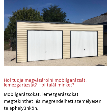
Hol tudja megvásárolni mobilgarázsát,
lemezgarázsát? Hol talál minket?
Mobilgarázsokat, lemezgarázsokat
megtekintheti és megrendelheti személyesen
telephelyünkön.