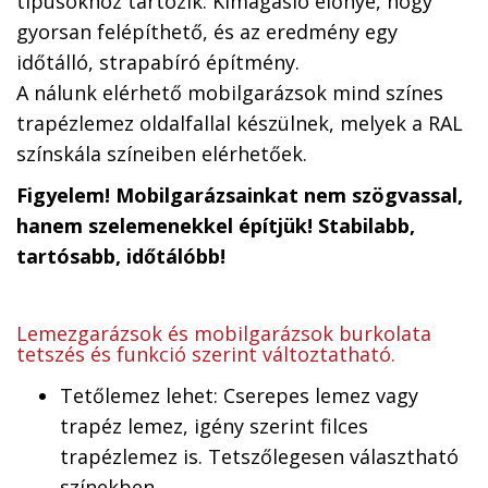
típusokhoz tartozik. Kimagasló előnye, hogy
gyorsan felépíthető, és az eredmény egy
időtálló, strapabíró építmény.
A nálunk elérhető mobilgarázsok mind színes
trapézlemez oldalfallal készülnek, melyek a RAL
színskála színeiben elérhetőek.
Figyelem! Mobilgarázsainkat nem szögvassal,
hanem szelemenekkel építjük! Stabilabb,
tartósabb, időtálóbb!
Lemezgarázsok és mobilgarázsok burkolata
tetszés és funkció szerint változtatható.
Tetőlemez lehet: Cserepes lemez vagy
trapéz lemez, igény szerint filces
trapézlemez is. Tetszőlegesen választható
színekben.