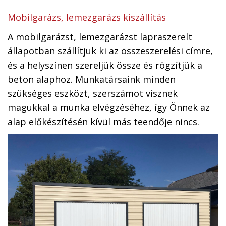
Mobilgarázs, lemezgarázs kiszállítás
A mobilgarázst, lemezgarázst lapraszerelt
állapotban szállítjuk ki az összeszerelési címre,
és a helyszínen szereljük össze és rögzítjük a
beton alaphoz. Munkatársaink minden
szükséges eszközt, szerszámot visznek
magukkal a munka elvégzéséhez, így Önnek az
alap előkészítésén kívül más teendője nincs.