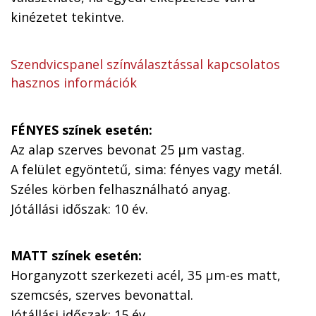
kinézetet tekintve.
Szendvicspanel színválasztással kapcsolatos
hasznos információk
FÉNYES színek esetén:
Az alap szerves bevonat 25 µm vastag.
A felület egyöntetű, sima: fényes vagy metál.
Széles körben felhasználható anyag.
Jótállási időszak: 10 év.
MATT színek esetén:
Horganyzott szerkezeti acél, 35 µm-es matt,
szemcsés, szerves bevonattal.
Jótállási időszak: 15 év.