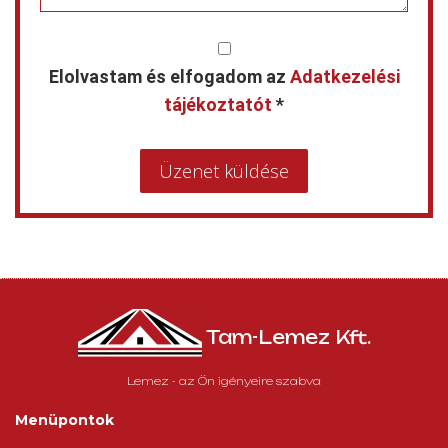
Elolvastam és elfogadom az
Adatkezelési
tájékoztatót
*
Üzenet küldése
Tam-Lemez Kft.
Lemez - az Ön igényeire szabva
Menüpontok