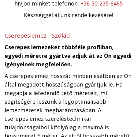
hívjon minket telefonon:
+36-30-235-6465
Készséggel állunk rendelkezésére!
Cserepeslemez - Szólád
Cserepes lemezeket többféle profilban,
egyedi méretre gyártva adjuk át az Ön egyedi
igényeinek megfelelően.
A cserepeslemez hosszát minden esetben az Ön
által megadott hosszúságban gyártjuk le. Ha
megadja a lefedendő tető méreteit, mi
segítségére leszünk a legoptimálisabb
lemezméretek meghatározásában. A
cserepeslemez szereléstechnikai
tulajdonságaiból kifolyólag a maximális
hosszméret 5 méter. Az ettől hosszabb méretű