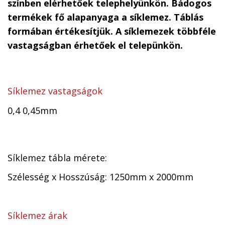
színben elérhetőek telephelyünkön. Bádogos
termékek fő alapanyaga a síklemez. Táblás
formában értékesítjük. A síklemezek többféle
vastagságban érhetőek el telepünkön.
Síklemez vastagságok
0,4 0,45mm
Síklemez tábla mérete:
Szélesség x Hosszúság: 1250mm x 2000mm
Síklemez árak