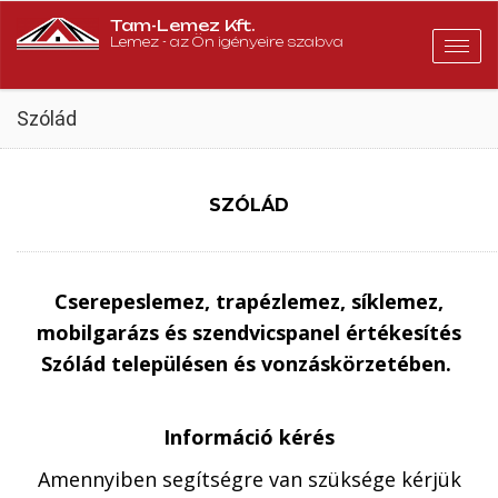
Tam-Lemez Kft.
Lemez - az Ön igényeire szabva
Togg
navig
Szólád
SZÓLÁD
Cserepeslemez, trapézlemez, síklemez,
mobilgarázs és szendvicspanel értékesítés
Szólád településen és vonzáskörzetében.
Információ kérés
Amennyiben segítségre van szüksége kérjük