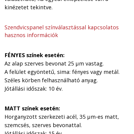
kinézetet tekintve.
Szendvicspanel színválasztással kapcsolatos
hasznos információk
FÉNYES színek esetén:
Az alap szerves bevonat 25 µm vastag.
A felület egyöntetű, sima: fényes vagy metál.
Széles körben felhasználható anyag.
Jótállási időszak: 10 év.
MATT színek esetén:
Horganyzott szerkezeti acél, 35 µm-es matt,
szemcsés, szerves bevonattal.
Jótállási időszak: 15 év.