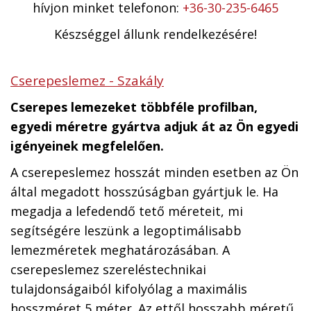
hívjon minket telefonon:
+36-30-235-6465
Készséggel állunk rendelkezésére!
Cserepeslemez - Szakály
Cserepes lemezeket többféle profilban,
egyedi méretre gyártva adjuk át az Ön egyedi
igényeinek megfelelően.
A cserepeslemez hosszát minden esetben az Ön
által megadott hosszúságban gyártjuk le. Ha
megadja a lefedendő tető méreteit, mi
segítségére leszünk a legoptimálisabb
lemezméretek meghatározásában. A
cserepeslemez szereléstechnikai
tulajdonságaiból kifolyólag a maximális
hosszméret 5 méter. Az ettől hosszabb méretű