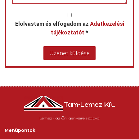
Elolvastam és elfogadom az
Adatkezelési
tájékoztatót
*
Üzenet küldése
Tam-Lemez Kft.
Lemez - az Ön igényeire szabva
Menüpontok