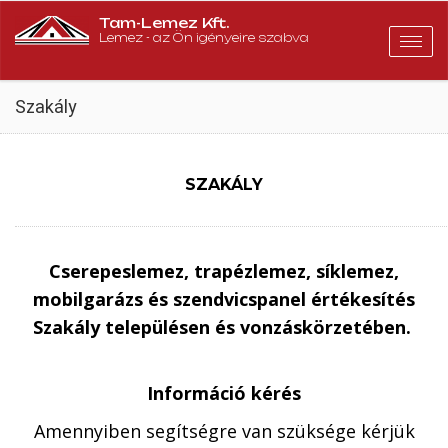
Tam-Lemez Kft.
Lemez - az Ön igényeire szabva
Togg
navig
Szakály
SZAKÁLY
Cserepeslemez, trapézlemez, síklemez,
mobilgarázs és szendvicspanel értékesítés
Szakály településen és vonzáskörzetében.
Információ kérés
Amennyiben segítségre van szüksége kérjük