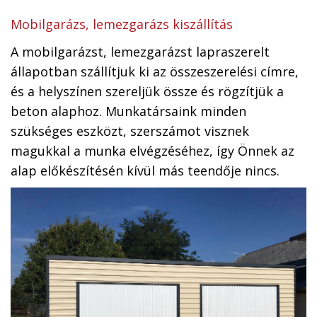
Mobilgarázs, lemezgarázs kiszállítás
A mobilgarázst, lemezgarázst lapraszerelt
állapotban szállítjuk ki az összeszerelési címre,
és a helyszínen szereljük össze és rögzítjük a
beton alaphoz. Munkatársaink minden
szükséges eszközt, szerszámot visznek
magukkal a munka elvégzéséhez, így Önnek az
alap előkészítésén kívül más teendője nincs.