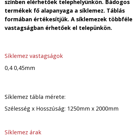
színben elérhetőek telephelyünkön. Bádogos
termékek fő alapanyaga a síklemez. Táblás
formában értékesítjük. A síklemezek többféle
vastagságban érhetőek el telepünkön.
Síklemez vastagságok
0,4 0,45mm
Síklemez tábla mérete:
Szélesség x Hosszúság: 1250mm x 2000mm
Síklemez árak