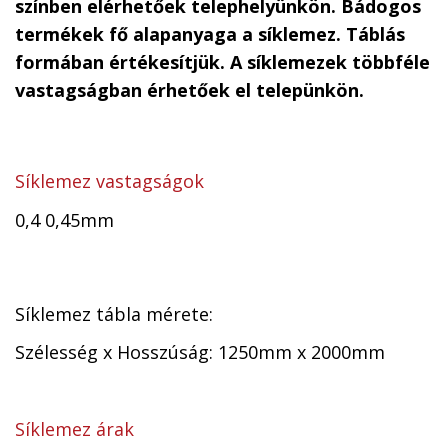
színben elérhetőek telephelyünkön. Bádogos
termékek fő alapanyaga a síklemez. Táblás
formában értékesítjük. A síklemezek többféle
vastagságban érhetőek el telepünkön.
Síklemez vastagságok
0,4 0,45mm
Síklemez tábla mérete:
Szélesség x Hosszúság: 1250mm x 2000mm
Síklemez árak