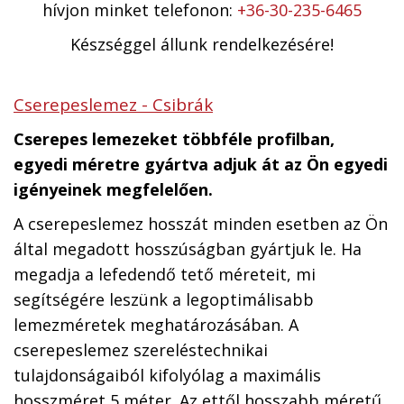
hívjon minket telefonon:
+36-30-235-6465
Készséggel állunk rendelkezésére!
Cserepeslemez - Csibrák
Cserepes lemezeket többféle profilban,
egyedi méretre gyártva adjuk át az Ön egyedi
igényeinek megfelelően.
A cserepeslemez hosszát minden esetben az Ön
által megadott hosszúságban gyártjuk le. Ha
megadja a lefedendő tető méreteit, mi
segítségére leszünk a legoptimálisabb
lemezméretek meghatározásában. A
cserepeslemez szereléstechnikai
tulajdonságaiból kifolyólag a maximális
hosszméret 5 méter. Az ettől hosszabb méretű