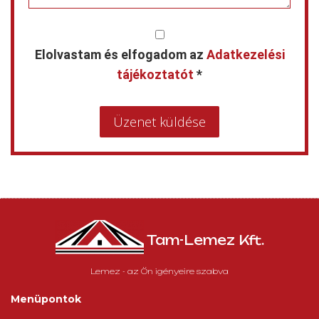
Elolvastam és elfogadom az
Adatkezelési
tájékoztatót
*
Üzenet küldése
Tam-Lemez Kft.
Lemez - az Ön igényeire szabva
Menüpontok