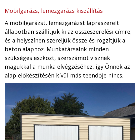
Mobilgarázs, lemezgarázs kiszállítás
A mobilgarázst, lemezgarázst lapraszerelt
állapotban szállítjuk ki az összeszerelési címre,
és a helyszínen szereljük össze és rögzítjük a
beton alaphoz. Munkatársaink minden
szükséges eszközt, szerszámot visznek
magukkal a munka elvégzéséhez, így Önnek az
alap előkészítésén kívül más teendője nincs.