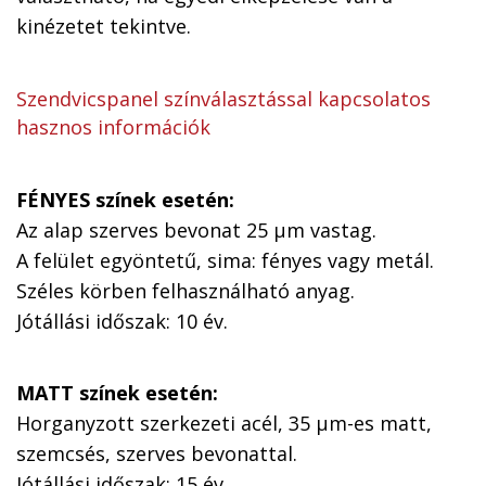
kinézetet tekintve.
Szendvicspanel színválasztással kapcsolatos
hasznos információk
FÉNYES színek esetén:
Az alap szerves bevonat 25 µm vastag.
A felület egyöntetű, sima: fényes vagy metál.
Széles körben felhasználható anyag.
Jótállási időszak: 10 év.
MATT színek esetén:
Horganyzott szerkezeti acél, 35 µm-es matt,
szemcsés, szerves bevonattal.
Jótállási időszak: 15 év.